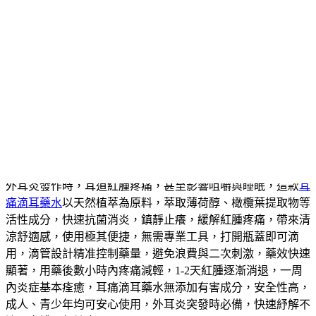
產品溫和無刺激，不含有害成分，敏感體質、兒童均可安心使
用，及時用藥，快速康復，避免外耳炎帶來的進一步傷害，守
護聽力健康。
作
發
分
者
佈
類
admin
2026 年 5 月 12 日
耳屎軟化劑
日
期:
耳痛滴耳藥水一滴舒緩紅腫痛，天然對抗
外耳炎
外耳炎發作時，耳道紅腫疼痛，甚至影響咀嚼與睡眠，這款
耳
痛滴耳藥水
以天然植萃為原料，萃取薄荷醇、橄欖葉提取物等
活性成分，快速抗菌消炎，鎮靜止癢，緩解紅腫疼痛，帶來清
涼舒適感，使用極其便捷，無需專業工具，打開瓶蓋即可滴
用，滴管設計精准控制藥量，避免浪費與二次刺激，藥效快速
顯著，用藥後數小時內疼痛減輕，1-2天紅腫逐漸消退，一周
內炎症基本痊癒，耳痛滴耳藥水無添加有害成分，安全性高，
成人、青少年均可安心使用，外耳炎突發時必備，快速紓解不