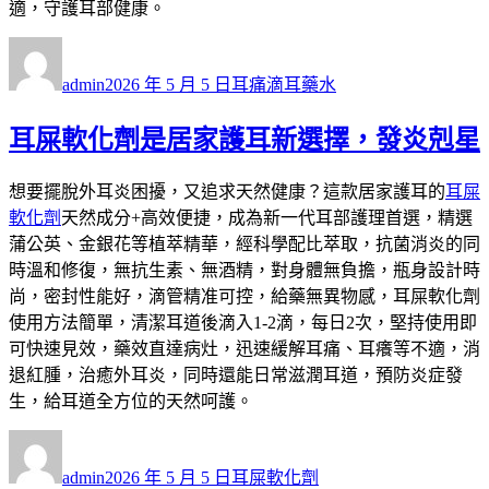
適，守護耳部健康。
作
發
分
者
佈
類
admin
2026 年 5 月 5 日
耳痛滴耳藥水
日
期:
耳屎軟化劑是居家護耳新選擇，發炎剋星
想要擺脫外耳炎困擾，又追求天然健康？這款居家護耳的
耳屎
軟化劑
天然成分+高效便捷，成為新一代耳部護理首選，精選
蒲公英、金銀花等植萃精華，經科學配比萃取，抗菌消炎的同
時溫和修復，無抗生素、無酒精，對身體無負擔，瓶身設計時
尚，密封性能好，滴管精准可控，給藥無異物感，耳屎軟化劑
使用方法簡單，清潔耳道後滴入1-2滴，每日2次，堅持使用即
可快速見效，藥效直達病灶，迅速緩解耳痛、耳癢等不適，消
退紅腫，治癒外耳炎，同時還能日常滋潤耳道，預防炎症發
生，給耳道全方位的天然呵護。
作
發
分
者
佈
類
admin
2026 年 5 月 5 日
耳屎軟化劑