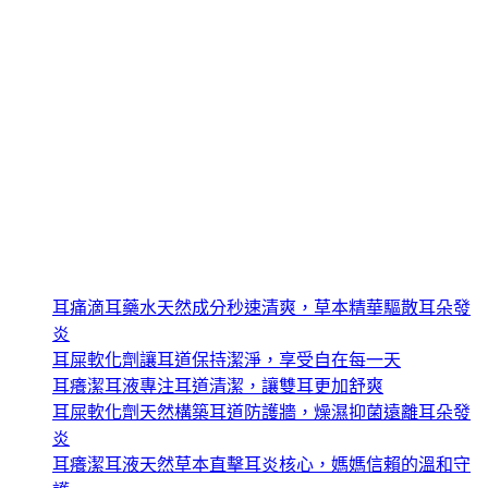
耳朵黴菌藥水
耳痛止癢抑菌液
耳癢止癢滴耳液
耳癢止癢潔耳液
耳道清潔液ptt推薦
耳道耵聹栓塞清洗液
耵聹栓塞治療方法
耵聹栓塞滴耳液推薦
近期文章
耳痛滴耳藥水天然成分秒速清爽，草本精華驅散耳朵發
炎
耳屎軟化劑讓耳道保持潔淨，享受自在每一天
耳癢潔耳液專注耳道清潔，讓雙耳更加舒爽
耳屎軟化劑天然構築耳道防護牆，燥濕抑菌遠離耳朵發
炎
耳癢潔耳液天然草本直擊耳炎核心，媽媽信賴的溫和守